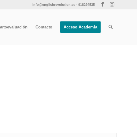
info@englishrevolution.es
-
918294535
autoevaluación
Contacto
Acceso Academia