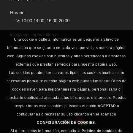
Horario:
L-V: 10:00-14:00, 16:00-20:00
info@englishrevolution.es
Una cookie o galleta informática es un pequeño archivo de
información que se guarda en cada vez que visitas nuestra página
web. Algunas cookies son nuestras y otras pertenecen a empresas
externas que prestan servicios para nuestra página web.
Las cookies pueden ser de varios tipos: las cookies técnicas son
Para la correcta visualización, debe
necesarias para que nuestra página web pueda funcionar. Otras de
aceptar las cookies.
cookies sirven para mejorar nuestra página, personalizarla o
mostrarte publicidad ajustada a tus búsquedas e intereses. Puedes
aceptar todas estas cookies pulsando el botón
ACEPTAR
o
configurarlas o rechazar su uso clicando en el apartado
Diseño web
CONFIGURACIÓN DE COOKIES
.
Si quieres más información, consulta la
Política de cookies
de